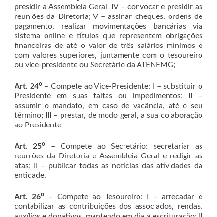
presidir a Assembleia Geral: IV – convocar e presidir as
reuniões da Diretoria; V – assinar cheques, ordens de
pagamento, realizar movimentações bancárias via
sistema online e títulos que representem obrigações
financeiras de até o valor de três salários mínimos e
com valores superiores, juntamente com o tesoureiro
ou vice-presidente ou Secretário da ATENEMG;
o
Art. 24
– Compete ao Vice-Presidente: I – substituir o
Presidente em suas faltas ou impedimentos; II –
assumir o mandato, em caso de vacância, até o seu
término; III – prestar, de modo geral, a sua colaboração
ao Presidente.
o
Art. 25
– Compete ao Secretário: secretariar as
reuniões da Diretoria e Assembleia Geral e redigir as
atas; II – publicar todas as notícias das atividades da
entidade.
o
Art. 26
– Compete ao Tesoureiro: I – arrecadar e
contabilizar as contribuições dos associados, rendas,
auxílios e donativos, mantendo em dia a escrituração; II