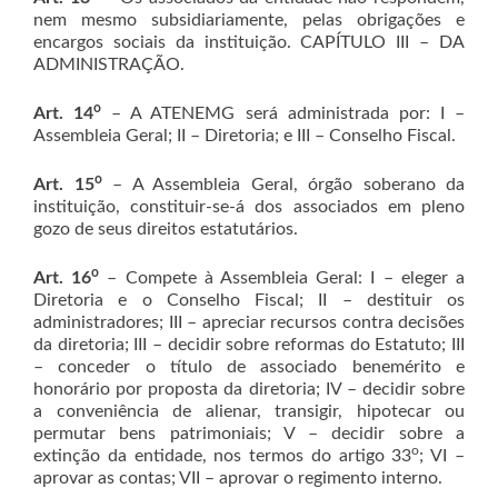
nem mesmo subsidiariamente, pelas obrigações e
encargos sociais da instituição. CAPÍTULO III – DA
ADMINISTRAÇÃO.
o
Art. 14
– A ATENEMG será administrada por: I –
Assembleia Geral; II – Diretoria; e III – Conselho Fiscal.
o
Art. 15
– A Assembleia Geral, órgão soberano da
instituição, constituir-se-á dos associados em pleno
gozo de seus direitos estatutários.
o
Art. 16
– Compete à Assembleia Geral: I – eleger a
Diretoria e o Conselho Fiscal; II – destituir os
administradores; III – apreciar recursos contra decisões
da diretoria; III – decidir sobre reformas do Estatuto; III
– conceder o título de associado benemérito e
honorário por proposta da diretoria; IV – decidir sobre
a conveniência de alienar, transigir, hipotecar ou
permutar bens patrimoniais; V – decidir sobre a
o
extinção da entidade, nos termos do artigo 33
; VI –
aprovar as contas; VII – aprovar o regimento interno.