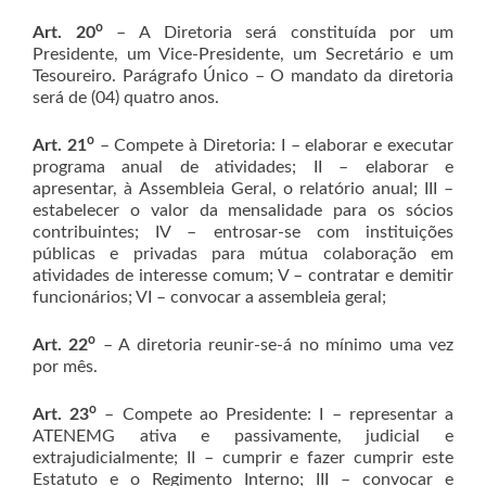
o
Art. 20
– A Diretoria será constituída por um
Presidente, um Vice-Presidente, um Secretário e um
Tesoureiro. Parágrafo Único – O mandato da diretoria
será de (04) quatro anos.
o
Art. 21
– Compete à Diretoria: I – elaborar e executar
programa anual de atividades; II – elaborar e
apresentar, à Assembleia Geral, o relatório anual; III –
estabelecer o valor da mensalidade para os sócios
contribuintes; IV – entrosar-se com instituições
públicas e privadas para mútua colaboração em
atividades de interesse comum; V – contratar e demitir
funcionários; VI – convocar a assembleia geral;
o
Art. 22
– A diretoria reunir-se-á no mínimo uma vez
por mês.
o
Art. 23
– Compete ao Presidente: I – representar a
ATENEMG ativa e passivamente, judicial e
extrajudicialmente; II – cumprir e fazer cumprir este
Estatuto e o Regimento Interno; III – convocar e