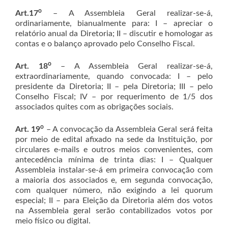
o
Art.17
– A Assembleia Geral realizar-se-á,
ordinariamente, bianualmente para: I – apreciar o
relatório anual da Diretoria; II – discutir e homologar as
contas e o balanço aprovado pelo Conselho Fiscal.
o
Art. 18
– A Assembleia Geral realizar-se-á,
extraordinariamente, quando convocada: I – pelo
presidente da Diretoria; II – pela Diretoria; III – pelo
Conselho Fiscal; IV – por requerimento de 1/5 dos
associados quites com as obrigações sociais.
o
Art. 19
– A convocação da Assembleia Geral será feita
por meio de edital afixado na sede da Instituição, por
circulares e-mails e outros meios convenientes, com
antecedência mínima de trinta dias: I – Qualquer
Assembleia instalar-se-á em primeira convocação com
a maioria dos associados e, em segunda convocação,
com qualquer número, não exigindo a lei quorum
especial; II – para Eleição da Diretoria além dos votos
na Assembleia geral serão contabilizados votos por
meio físico ou digital.