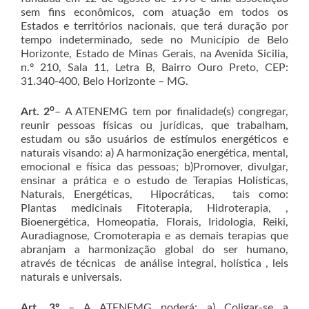
sem fins econômicos, com atuação em todos os
Estados e territórios nacionais, que terá duração por
tempo indeterminado, sede no Município de Belo
Horizonte, Estado de Minas Gerais, na Avenida Sicilia,
n.º 210, Sala 11, Letra B, Bairro Ouro Preto, CEP:
31.340-400, Belo Horizonte – MG.
o
Art. 2
– A ATENEMG tem por finalidade(s) congregar,
reunir pessoas físicas ou jurídicas, que trabalham,
estudam ou são usuários de estímulos energéticos e
naturais visando: a) A harmonização energética, mental,
emocional e física das pessoas; b)Promover, divulgar,
ensinar a prática e o estudo de Terapias Holísticas,
Naturais, Energéticas, Hipocráticas, tais como:
Plantas medicinais Fitoterapia, Hidroterapia, ,
Bioenergética, Homeopatia, Florais, Iridologia, Reiki,
Auradiagnose, Cromoterapia e as demais terapias que
abranjam a harmonização global do ser humano,
através de técnicas de análise integral, holística , leis
naturais e universais.
Art. 3º
– A ATENEMG poderá: a) Coligar-se a