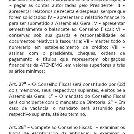
– pagar as contas autorizadas pelo Presidente: III –
apresentar relatórios de receita e despesas, sempre que
forem solicitados: IV – apresentar o relatório financeiro
para ser submetido à Assembleia Geral; V – apresentar
semestralmente o balancete ao Conselho Fiscal; VI –
conservar, sob sua guarda e responsabilidade, os
documentos relativos à tesouraria; VII – manter todo o
numerário em estabelecimento de crédito; VIII –
assinar, com o presidente, cheques, ordens de
pagamento e títulos que representem obrigações
financeiras da ATENEMG, em valores superiores a três
salários mínimos;
o
Art. 27
– O Conselho Fiscal será constituído por (02)
dois membros, seus respectivos suplentes, eleitos pela
o
Assembleia Geral. 1
– O mandato do Conselho Fiscal
o
será coincidente com o mandato da Diretoria. 2
– Em
caso de vacância, o mandato será assumido pelo
respectivo suplente, até seu término.
o
Art. 28
– Compete ao Conselho Fiscal: I – examinar os
livros de escrituração da entidade; II- examinar o