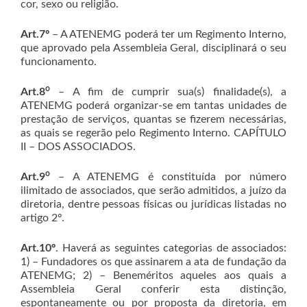
cor, sexo ou religião.
Art.7º
– A ATENEMG poderá ter um Regimento Interno,
que aprovado pela Assembleia Geral, disciplinará o seu
funcionamento.
o
Art.8
– A fim de cumprir sua(s) finalidade(s), a
ATENEMG poderá organizar-se em tantas unidades de
prestação de serviços, quantas se fizerem necessárias,
as quais se regerão pelo Regimento Interno. CAPÍTULO
II – DOS ASSOCIADOS.
o
Art.9
– A ATENEMG é constituída por número
ilimitado de associados, que serão admitidos, a juízo da
diretoria, dentre pessoas físicas ou jurídicas listadas no
artigo 2º.
Art.10º
. Haverá as seguintes categorias de associados:
1) – Fundadores os que assinarem a ata de fundação da
ATENEMG; 2) – Beneméritos aqueles aos quais a
Assembleia Geral conferir esta distinção,
espontaneamente ou por proposta da diretoria, em