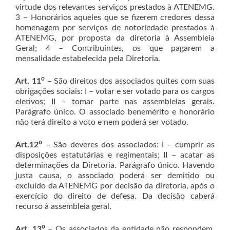
virtude dos relevantes serviços prestados à ATENEMG.
3 – Honorários aqueles que se fizerem credores dessa
homenagem por serviços de notoriedade prestados à
ATENEMG, por proposta da diretoria à Assembleia
Geral; 4 – Contribuintes, os que pagarem a
mensalidade estabelecida pela Diretoria.
o
Art. 11
– São direitos dos associados quites com suas
obrigações sociais: I – votar e ser votado para os cargos
eletivos; II – tomar parte nas assembleias gerais.
Parágrafo único. O associado benemérito e honorário
não terá direito a voto e nem poderá ser votado.
o
Art.12
– São deveres dos associados: I – cumprir as
disposições estatutárias e regimentais; II – acatar as
determinações da Diretoria. Parágrafo único. Havendo
justa causa, o associado poderá ser demitido ou
excluído da ATENEMG por decisão da diretoria, após o
exercício do direito de defesa. Da decisão caberá
recurso à assembleia geral.
o
Art. 13
– Os associados da entidade não respondem,