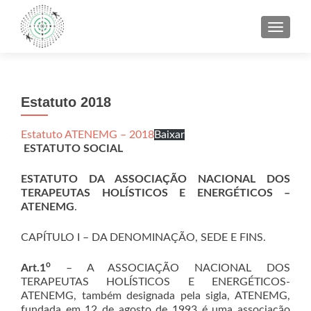
ALTER
Estatuto 2018
Estatuto ATENEMG – 2018
Baixar
ESTATUTO SOCIAL
ESTATUTO DA ASSOCIAÇÃO NACIONAL DOS
TERAPEUTAS HOLÍSTICOS E ENERGÉTICOS –
ATENEMG
.
CAPÍTULO I – DA DENOMINAÇÃO, SEDE E FINS.
o
Art.1
– A ASSOCIAÇÃO NACIONAL DOS
TERAPEUTAS HOLÍSTICOS E ENERGÉTICOS-
ATENEMG, também designada pela sigla, ATENEMG,
fundada em 12 de agosto de 1993 é uma associação