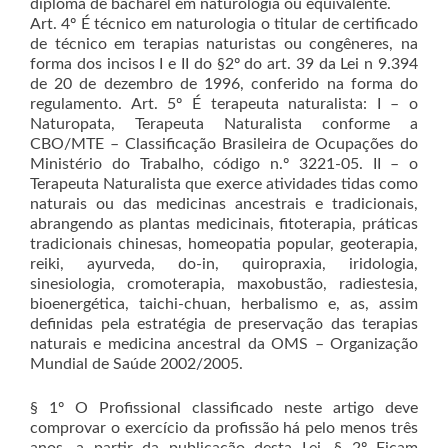
diploma de bacharel em naturologia ou equivalente.
Art. 4º É técnico em naturologia o titular de certificado
de técnico em terapias naturistas ou congêneres, na
forma dos incisos I e II do §2º do art. 39 da Lei n 9.394
de 20 de dezembro de 1996, conferido na forma do
regulamento. Art. 5º É terapeuta naturalista: I – o
Naturopata, Terapeuta Naturalista conforme a
CBO/MTE – Classificação Brasileira de Ocupações do
Ministério do Trabalho, código n.º 3221-05. II – o
Terapeuta Naturalista que exerce atividades tidas como
naturais ou das medicinas ancestrais e tradicionais,
abrangendo as plantas medicinais, fitoterapia, práticas
tradicionais chinesas, homeopatia popular, geoterapia,
reiki, ayurveda, do-in, quiropraxia, iridologia,
sinesiologia, cromoterapia, maxobustão, radiestesia,
bioenergética, taichi-chuan, herbalismo e, as, assim
definidas pela estratégia de preservação das terapias
naturais e medicina ancestral da OMS – Organização
Mundial de Saúde 2002/2005.
§ 1º O Profissional classificado neste artigo deve
comprovar o exercício da profissão há pelo menos três