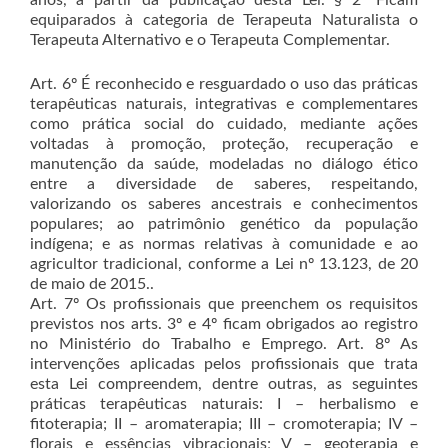
anos, a partir da publicação desta Lei. § 2º Ficam
equiparados à categoria de Terapeuta Naturalista o
Terapeuta Alternativo e o Terapeuta Complementar.
Art. 6º É reconhecido e resguardado o uso das práticas
terapêuticas naturais, integrativas e complementares
como prática social do cuidado, mediante ações
voltadas à promoção, proteção, recuperação e
manutenção da saúde, modeladas no diálogo ético
entre a diversidade de saberes, respeitando,
valorizando os saberes ancestrais e conhecimentos
populares; ao patrimônio genético da população
indígena; e as normas relativas à comunidade e ao
agricultor tradicional, conforme a Lei nº 13.123, de 20
de maio de 2015..
Art. 7º Os profissionais que preenchem os requisitos
previstos nos arts. 3º e 4º ficam obrigados ao registro
no Ministério do Trabalho e Emprego. Art. 8º As
intervenções aplicadas pelos profissionais que trata
esta Lei compreendem, dentre outras, as seguintes
práticas terapêuticas naturais: I – herbalismo e
fitoterapia; II – aromaterapia; III – cromoterapia; IV –
florais e essências vibracionais; V – geoterapia e